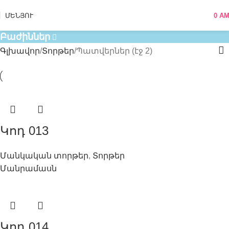
Տորթեր
ՄԵՆՅՈՒ
0
A
Բաժիններ
Գլխավոր
Տորթեր
Պատվերներ (էջ 2)
Կոդ 013
Մանկական տորթեր
,
Տորթեր
Մանրամասն
Կոդ 014