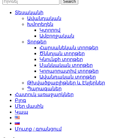
Search
Տեսականի
Ավանդական
Խմորեղեն
Կտորով
Ամբողջական
Տորթեր
Հարսանեկան տորթեր
Ծննդյան տորթեր
Կնունքի տորթեր
Մանկական տորթեր
Կորպորատիվ տորթեր
Ավանդական տորթեր
Թխվածքաբլիթներ և Էկլերներ
Պարագաներ
Հատուկ առաջարկներ
Բլոգ
Մեր մասին
Կապ
Մուտք / գրանցում