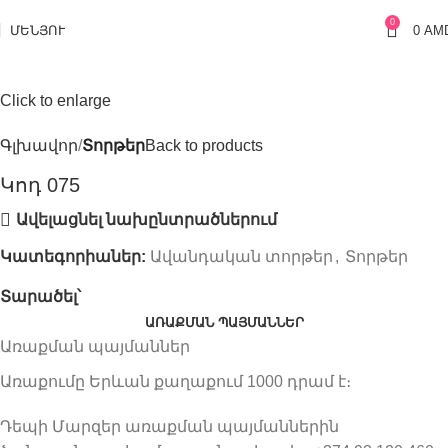
0
ՄԵՆՅՈՒ
0
AM
Click to enlarge
Գլխավոր
Տորթեր
Back to products
Կոդ 075
Ավելացնել նախընտրածներում
Կատեգորիաներ:
Ավանդական տորթեր
,
Տորթեր
Տարածել՝
ԱՌԱՔՄԱՆ ՊԱՅՄԱՆՆԵՐ
Առաքման պայմաններ
Առաքումը Երևան քաղաքում 1000 դրամ է։
Դեպի Մարզեր առաքման պայմաններին