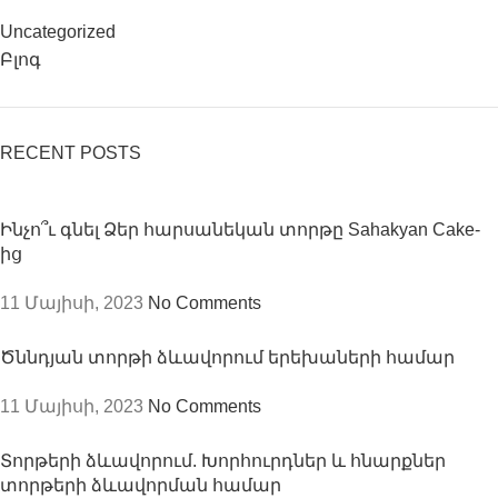
Uncategorized
Բլոգ
RECENT POSTS
Ինչո՞ւ գնել Ձեր հարսանեկան տորթը Sahakyan Cake-
ից
11 Մայիսի, 2023
No Comments
Ծննդյան տորթի ձևավորում երեխաների համար
11 Մայիսի, 2023
No Comments
Տորթերի ձևավորում. Խորհուրդներ և հնարքներ
տորթերի ձևավորման համար