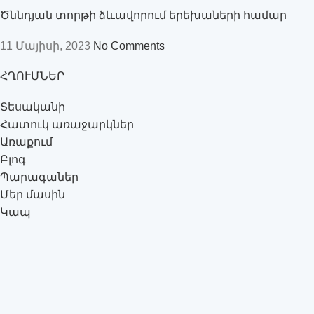
Ծննդյան տորթի ձևավորում երեխաների համար
11 Մայիսի, 2023
No Comments
ՀՂՈՒՄՆԵՐ
Տեսականի
Հատուկ առաջարկներ
Առաքում
Բլոգ
Պարագաներ
Մեր մասին
Կապ