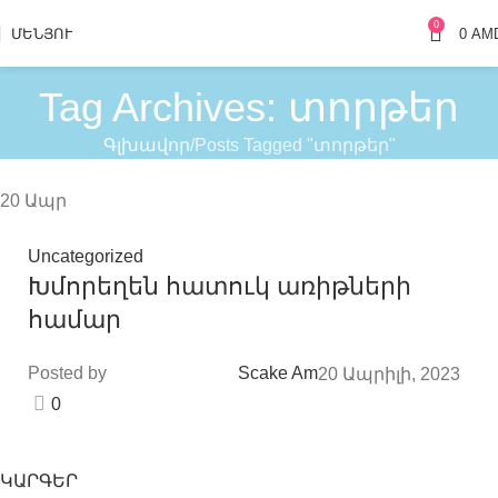
0
ՄԵՆՅՈՒ
0
AM
Tag Archives: տորթեր
Գլխավոր
Posts Tagged "տորթեր"
20
Ապր
Uncategorized
Խմորեղեն հատուկ առիթների
համար
Posted by
Scake Am
20 Ապրիլի, 2023
0
ԿԱՐԳԵՐ