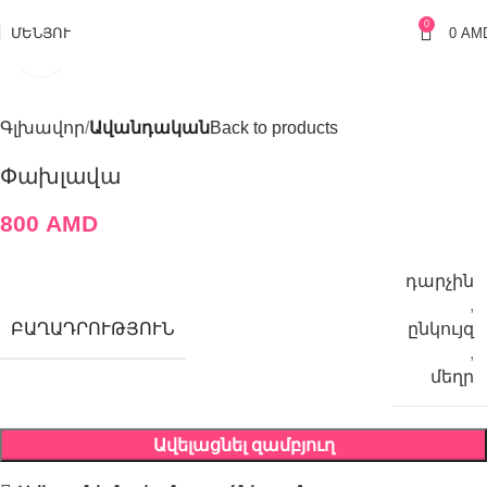
0
ՄԵՆՅՈՒ
0
AM
Click to enlarge
Գլխավոր
Ավանդական
Back to products
Փախլավա
800
AMD
դարչին
,
ԲԱՂԱԴՐՈՒԹՅՈՒՆ
ընկույզ
,
մեղր
Ավելացնել զամբյուղ