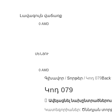
Լավագույն վաճառք
0
AMD
ՄԵՆՅՈՒ
0
AMD
Գլխավոր
Տորթեր
Կոդ 079
Back 
Կոդ 079
Ավելացնել նախընտրածներու
Կատեգորիաներ:
Ծննդյան տոր