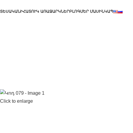
ՏԵՍԱԿԱՆԻ
ՀԱՏՈՒԿ ԱՌԱՋԱՐԿՆԵՐ
ԲԼՈԳ
ՄԵՐ ՄԱՍԻՆ
ԿԱՊ
Click to enlarge