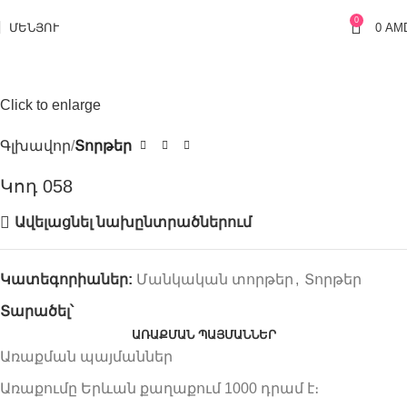
0
ՄԵՆՅՈՒ
0
AM
Click to enlarge
Գլխավոր
Տորթեր
Կոդ 058
Ավելացնել նախընտրածներում
Կատեգորիաներ:
Մանկական տորթեր
,
Տորթեր
Տարածել՝
ԱՌԱՔՄԱՆ ՊԱՅՄԱՆՆԵՐ
Առաքման պայմաններ
Առաքումը Երևան քաղաքում 1000 դրամ է։