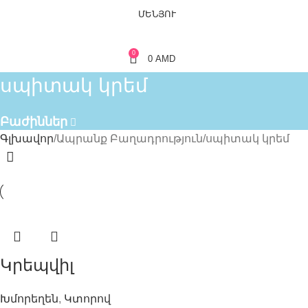
ՄԵՆՅՈՒ
0
0
AMD
սպիտակ կրեմ
Բաժիններ
Գլխավոր
Ապրանք Բաղադրություն
սպիտակ կրեմ
Կրեպվիլ
Խմորեղեն
,
Կտորով