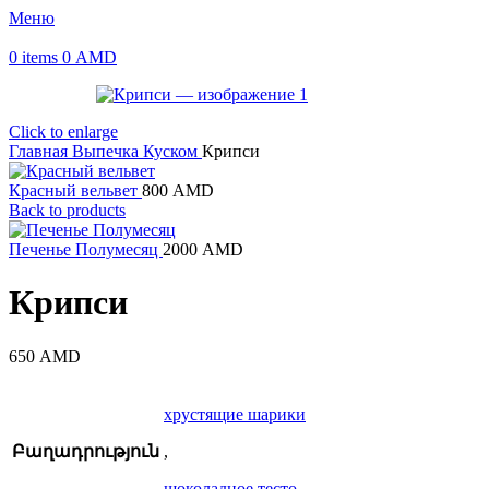
Меню
0
items
0
AMD
Click to enlarge
Главная
Выпечка
Куском
Крипси
Красный вельвет
800
AMD
Back to products
Печенье Полумесяц
2000
AMD
Крипси
650
AMD
хрустящие шарики
Բաղադրություն
,
шоколадное тесто