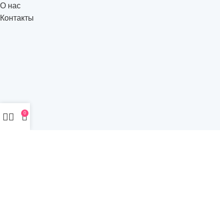
О нас
Контакты
0
2023 | Sahakyan Cake LLC | Crafted by
Space Marketing
Agency